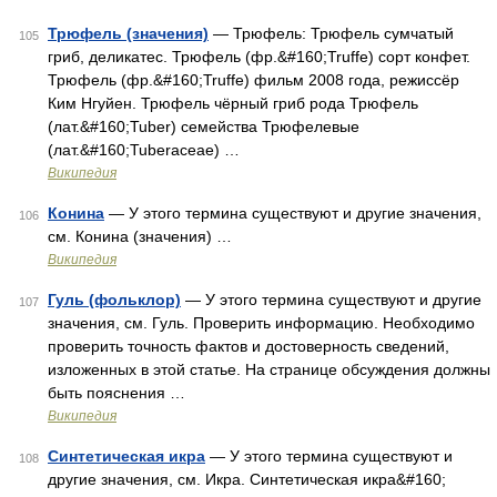
Трюфель (значения)
— Трюфель: Трюфель сумчатый
105
гриб, деликатес. Трюфель (фр.&#160;Truffe) сорт конфет.
Трюфель (фр.&#160;Truffe) фильм 2008 года, режиссёр
Ким Нгуйен. Трюфель чёрный гриб рода Трюфель
(лат.&#160;Tuber) семейства Трюфелевые
(лат.&#160;Tuberaceae) …
Википедия
Конина
— У этого термина существуют и другие значения,
106
см. Конина (значения) …
Википедия
Гуль (фольклор)
— У этого термина существуют и другие
107
значения, см. Гуль. Проверить информацию. Необходимо
проверить точность фактов и достоверность сведений,
изложенных в этой статье. На странице обсуждения должны
быть пояснения …
Википедия
Синтетическая икра
— У этого термина существуют и
108
другие значения, см. Икра. Синтетическая икра&#160;