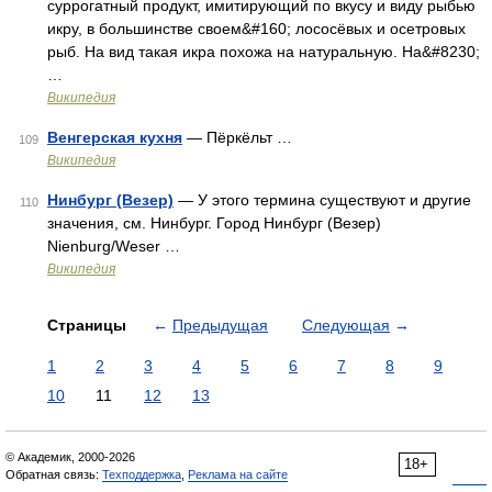
суррогатный продукт, имитирующий по вкусу и виду рыбью
икру, в большинстве своем&#160; лососёвых и осетровых
рыб. На вид такая икра похожа на натуральную. На&#8230;
…
Википедия
Венгерская кухня
— Пёркёльт …
109
Википедия
Нинбург (Везер)
— У этого термина существуют и другие
110
значения, см. Нинбург. Город Нинбург (Везер)
Nienburg/Weser …
Википедия
Страницы
←
Предыдущая
Следующая
→
1
2
3
4
5
6
7
8
9
10
11
12
13
© Академик, 2000-2026
18+
Обратная связь:
Техподдержка
,
Реклама на сайте